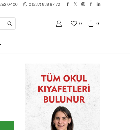
 262 0 400
0 (537) 888 87 72
0
0
E