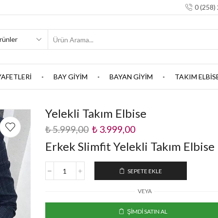
0 (258)
YAFETLERİ
BAY GİYİM
BAYAN GİYİM
TAKIM ELBİS
Yelekli Takım Elbise
₺
5.999,00
₺
3.999,00
Erkek Slimfit Yelekli Takım Elbise
SEPETE EKLE
VEYA
ŞIMDI SATIN AL