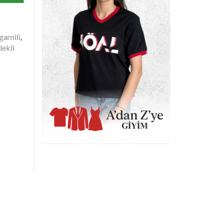
garnili
,
lekli