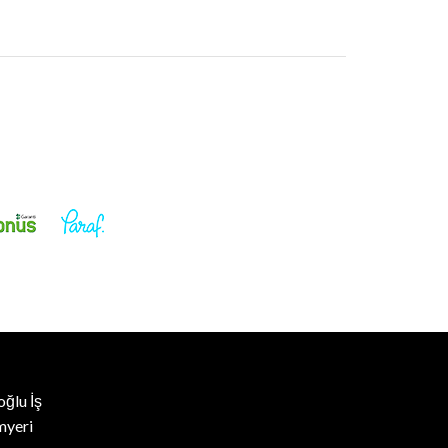
oğlu İş
myeri